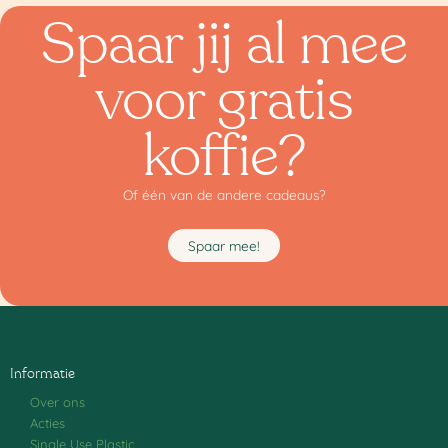
Spaar jij al mee
voor gratis
koffie?
Of één van de andere cadeaus?
Spaar mee!
Informatie
Over ons
Acties
Single Use Plastic