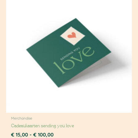
tot
€ 100,00
Merchandise
Cadeaukaarten sending you love
€
15,00
-
€
100,00