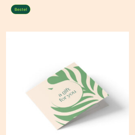
Bestel
Prijsklasse:
€ 15,00
tot
€ 100,00