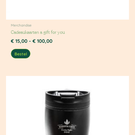
Merchandise
Cadeaukaarten a gift for you
€
15,00
-
€
100,00
Bestel