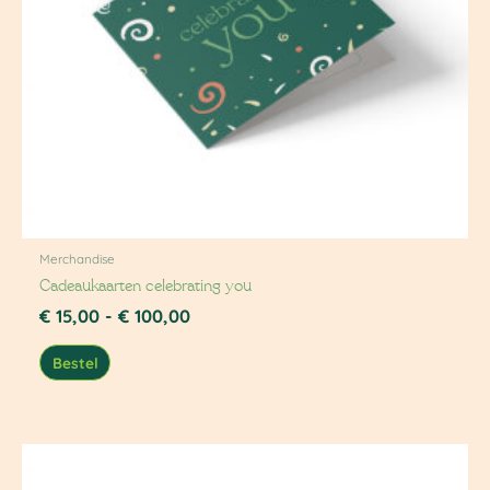
Merchandise
Cadeaukaarten celebrating you
€
15,00
-
€
100,00
Bestel
Prijsklasse:
€ 15,00