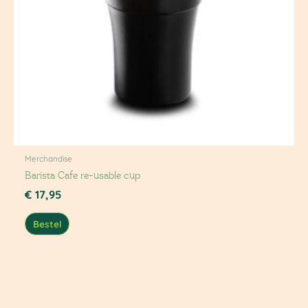
Merchandise
Barista Cafe re-usable cup
€
17,95
Bestel