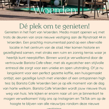
Woerden
Dé plek om te genieten!
Genieten in het hart van Woerden. Medio maart openen wij met
trots de deuren van onze nieuwe vestiging aan de Rijnstraat 44 in
Woerden. Een prachtig monumentaal pand op een sfeervolle
locatie in het centrum van de stad. Hier komen historie en
gezelligheid samen, met straks een ruim en zonnig terras waar je
heerlijk kunt neerploffen. Binnen word je verwelkomd door de
vertrouwde Barista Cafe-sfeer, met als eyecatcher een stijlvolle
entresol die zorgt voor een unieke en open uitstraling. Of je nu
langskomt voor een perfect gezette koffie, een huisgemaakt
ontbijt, een gezellige lunch met vrienden of een ontspannen high
tea: bij Barista Cafe Woerden ben je op elk moment van de dag
van harte welkom. Barista Cafe Woerden wordt jouw nieuwe thuis
weg van huis. We kijken er enorm naar uit om je binnenkort te
mogen verwelkomen! Volg ons op Instagram en TikTok om op de
hoogte te blijven van alle nieuwtjes rondom deze nieuwe
vestiging.