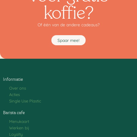
koffie?
Of één van de andere cadeaus?
Spaar mee!
Informatie
Over ons
Acties
Single Use Plastic
Barista cafe
Menukaart
Werken bij
Loyalty