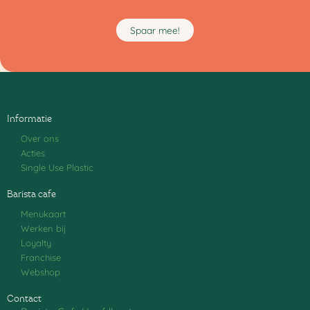
Spaar mee!
Informatie
Over ons
Acties
Single Use Plastic
Barista cafe
Menukaart
Werken bij
Loyalty
Franchise
Webshop
Contact