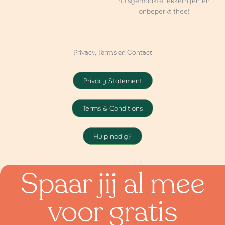
huisgemaakte lekkernijen en
onbeperkt thee!
Privacy, Terms en Contact
Privacy Statement
Terms & Conditions
Hulp nodig?
Spaar jij al mee
voor gratis