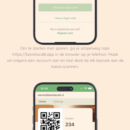
Om te starten met sparen, ga je simpelweg naar
https://baristacafe.app in de browser op je telefoon. Maak
vervolgens een account aan en laat deze bij elk bezoek aan de
kassa scannen.