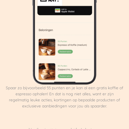
Spaar zo bijvoorbeeld 55 punten en je kan al een gratis koffie of
espresso ophalen! En dat is nog niet alles, want er zijn
regelmatig leuke acties, kortingen op bepaalde producten of
exclusieve aanbiedingen voor jou als spaarder.