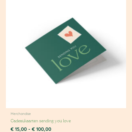
tot
€ 100,00
Merchandise
Cadeaukaarten sending you love
€
15,00
-
€
100,00