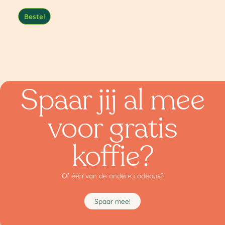
Bestel
Spaar jij al mee
voor gratis
koffie?
Of één van de andere cadeaus?
Spaar mee!