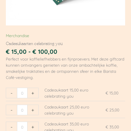
Merchandise
Cadeaukaarten celebrating you
€
15,00
-
€
100,00
Perfect voor koffieliefhebbers en fijnproevers. Met deze giftcard
kunnen ontvangers genieten van onze ambachtelijke koffie,
smakelijke traktaties en de ontspannen sfeer in elke Barista
Café-vestiging.
Cadeaukaart 15,00 euro
-
+
€
15,00
celebrating you
Cadeaukaart 25,00 euro
-
+
€
25,00
celebrating you
Cadeaukaart 35,00 euro
-
+
€
35,00
celebrating you