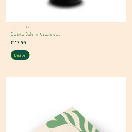
Merchandise
Barista Cafe re-usable cup
€
17,95
Bestel
Prijsklasse:
€ 15,00
tot
€ 100,00