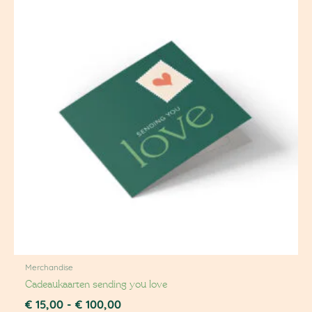
tot
€ 100,00
Merchandise
Cadeaukaarten sending you love
€
15,00
-
€
100,00