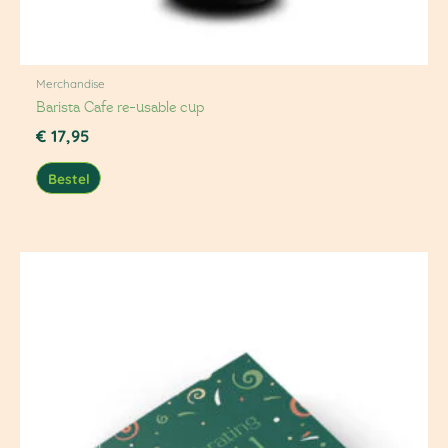
Merchandise
Barista Cafe re-usable cup
€
17,95
Bestel
Prijsklasse:
€ 15,00
tot
€ 100,00