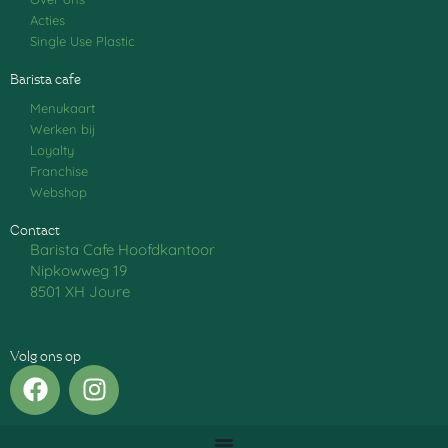
Acties
Single Use Plastic
Barista cafe
Menukaart
Werken bij
Loyalty
Franchise
Webshop
Contact
Barista Cafe Hoofdkantoor
Nipkowweg 19
8501 XH Joure
Volg ons op
F
I
a
n
c
s