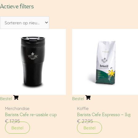
Actieve filters
Bestel
Bestel
Merchandise
Koffie
Barista Cafe re-usable cup
Barista Cafe Espresso – 1kg
€
17,95
€
27,95
Bestel
Bestel