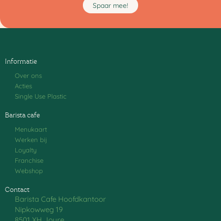
Spaar mee!
Informatie
Over ons
Acties
Single Use Plastic
Barista cafe
Menukaart
Werken bij
Loyalty
Franchise
Webshop
Contact
Barista Cafe Hoofdkantoor
Nipkowweg 19
8501 XH Joure