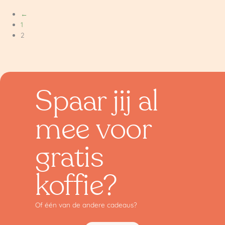
←
1
2
Spaar jij al
mee voor
gratis
koffie?
Of één van de andere cadeaus?