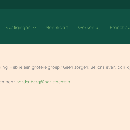
Vestigingen
Menukaart
Werken bij
Franchis
ng. Heb je een grotere groep? Geen zorgen! Bel ons even, dan k
ren naar
hardenberg@baristacafe.nl