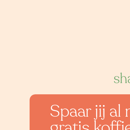
Spaar jij a
gratis koffi