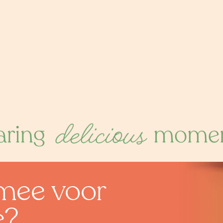
l mee voor
e?