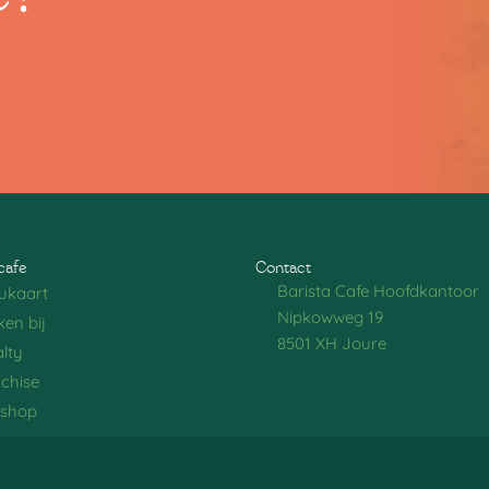
cafe
Contact
Barista Cafe Hoofdkantoor
ukaart
Nipkowweg 19
en bij
8501 XH Joure
lty
chise
shop