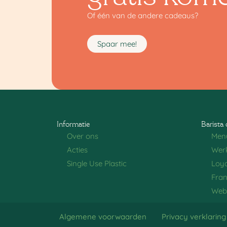
Of één van de andere cadeaus?
Spaar mee!
Informatie
Barista 
Over ons
Men
Acties
Werk
Single Use Plastic
Loya
Fran
Web
Algemene voorwaarden
Privacy verklaring