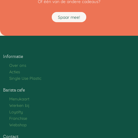
Of één van de andere cadeaus?
Spaar mee!
Informatie
Over ons
Acties
Single Use Plastic
Barista cafe
Menukaart
Werken bij
Loyalty
Franchise
Webshop
Contact