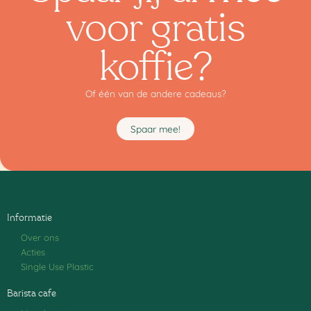
voor gratis
koffie?
Of één van de andere cadeaus?
Spaar mee!
Informatie
Over ons
Acties
Single Use Plastic
Barista cafe