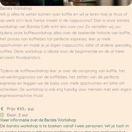
Barista Workshop
Wil jij alles te weten komen over koffie en wil je leren hoe je thuis of
op werk zo’n leuk hartje maakt in de cappuccino? Dan is onze barista
workshop van Barista Cafe echt iets voor jou! Zo vertellen wij jou
tijdens onze koffieworkshop alles over de boeiende historie van koffie,
het proces van koffiebes tot perfecte espresso, leer je melk
opschuimen en maak je je eigen cappuccino, latte of andere specialty
coffee. Deze workshop is ideaal voor de beginnende en de al meer
ervaren thuisbarista’s.
Tijdens de koffieworkshop leer je over de oorsprong van koffie, het
verwerkingsproces van de koffiebes, het zetten van de perfecte
espresso en leggen we de basis voor melk opschuimen en latte-art
schenken. De workshop is ook erg handig voor mensen met een eigen
espressomachine thuis!
Prijs: €65,- p.p.
Duur: 2 uur
Meer informatie over de Barista Workshop
De barista workshop is te boeken vanaf twee personen. Wil je toch in
je eentje komen is dat geen probleem, stuur dan een mail naar het