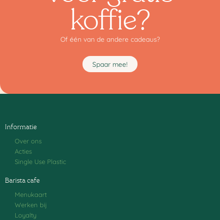
koffie?
Of één van de andere cadeaus?
Spaar mee!
Informatie
Over ons
Acties
Single Use Plastic
Barista cafe
Menukaart
Werken bij
Loyalty